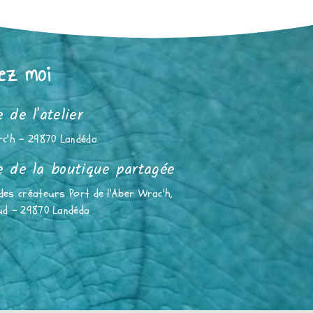
ez moi
 de l'atelier
rc'h - 29870 Landéda
 de la boutique partagée
des créateurs Port de l'Aber Wrac'h,
ud - 29870 Landéda