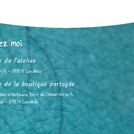
ez moi
 de l'atelier
rc'h - 29870 Landéda
 de la boutique partagée
des créateurs Port de l'Aber Wrac'h,
ud - 29870 Landéda