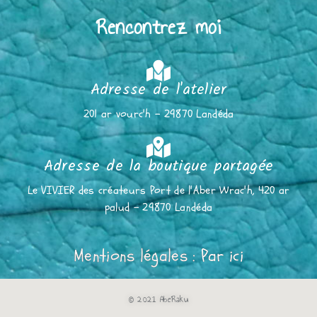
Rencontrez moi
Adresse de l'atelier
201 ar vourc'h - 29870 Landéda
Adresse de la boutique partagée
Le VIVIER des créateurs Port de l'Aber Wrac'h, 420 ar
palud - 29870 Landéda
Mentions légales :
Par ici
© 2021 AbeRaku